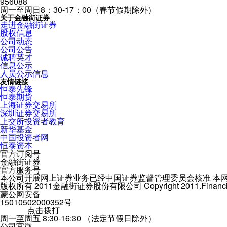
956088
周一至周日8：30-17：00（春节假期除外）
关于金融街证券
走进金融街证券
股权信息
公司动态
公司公告
诚聘英才
信息公示
人员公示信息
友情链接
恒泰先锋
恒泰期货
上海证券交易所
深圳证券交易所
上交所投资者教育
新华基金
中国投资者网
恒泰资本
官方订阅号
金融街证券
官方服务号
本公司开展网上证券业务已经中国证券监督管理委员会核准 本网站
版权所有 2011金融街证券股份有限公司 Copyright 2011.Financial Stree
蒙公网安备
15010502000352号
956088
点击拨打
周一至周五 8:30-16:30 （法定节假日除外）
公司官微